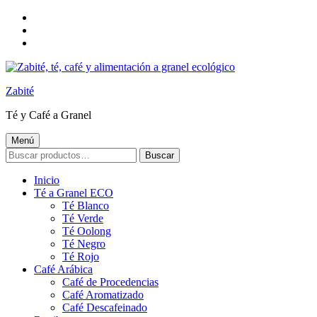
Saltar
a
Saltar
la
al
Saltar
navegación
contenido
al
principal
principal
pie
de
Zabité
página
Té y Café a Granel
Menú
BUSCAR
Buscar
POR:
Inicio
Té a Granel ECO
Té Blanco
Té Verde
Té Oolong
Té Negro
Té Rojo
Café Arábica
Café de Procedencias
Café Aromatizado
Café Descafeinado