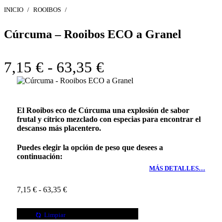
arriba
INICIO
/
ROOIBOS
/
↑
Cúrcuma – Rooibos ECO a Granel
Rango
7,15
€
-
63,35
€
de
precios:
El Rooibos eco de
Cúrcuma
una explosión de sabor
desde
frutal y cítrico mezclado con especias para encontrar el
descanso más placentero.
7,15 €
Puedes elegir la opción de peso que desees a
hasta
continuación:
63,35 €
MÁS DETALLES…
Rango
7,15
€
-
63,35
€
de
precios:
PESO
Limpiar
desde