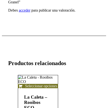
Granel”
Debes
acceder
para publicar una valoración.
Productos relacionados
Seleccionar opciones
Este
producto
La Caleta –
tiene
Rooibos
múltiples
ECO
variantes.