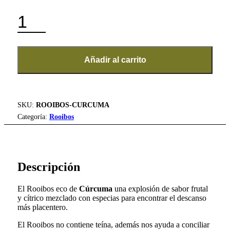
7,15 €
hasta
CÚRCUMA
63,35 €
-
ROOIBOS
ECO
A
GRANEL
Añadir al carrito
CANTIDAD
SKU:
ROOIBOS-CURCUMA
Categoría:
Rooibos
Descripción
El Rooibos eco de
Cúrcuma
una explosión de sabor frutal
y cítrico mezclado con especias para encontrar el descanso
más placentero.
El Rooibos no contiene teína, además nos ayuda a conciliar