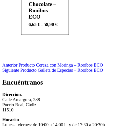
Chocolate –
múltiples
Rooibos
variantes.
Las
ECO
opciones
Rango
6,65
€
-
58,90
€
se
de
pueden
precios:
elegir
desde
en
6,65 €
la
hasta
página
de
58,90 €
producto
Navegación
Anterior Producto
Cereza con Moringa – Rooibos ECO
Siguiente Producto
Galleta de Especias – Rooibos ECO
de
entradas
Encuéntranos
Dirección
:
Calle Amargura, 288
Puerto Real, Cádiz.
11510
Horario:
Lunes a viernes: de 10:00 a 14:00 h. y de 17:30 a 20:30h.