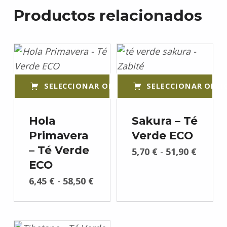
Productos relacionados
SELECCIONAR OPCIONES
SELECCIONAR OPCI
Este producto tiene múltiples variantes. Las opciones se pueden elegir en la página de producto
Este producto tiene múltiples variantes. Las opciones se pueden elegir en la página de producto
Hola
Sakura – Té
Primavera
Verde ECO
Rango de precios: desde 5,70 € hasta 51,90 €
– Té Verde
5,70
€
-
51,90
€
ECO
Rango de precios: desde 6,45 € hasta 58,50 €
6,45
€
-
58,50
€