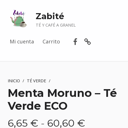
Zabité
TÉ Y CAFÉ A GRANEL
Facebook
Correo electr
Mi cuenta
Carrito
INICIO
/
TÉ VERDE
/
Menta Moruno – Té
Verde ECO
Rango de precios: desde 6,65 € hasta 60,60 €
6,65
€
-
60,60
€