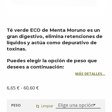
Té verde ECO de
Menta Moruno
es un
gran digestivo, elimina retenciones de
líquidos y actúa como depurativo de
toxinas.
Puedes elegir la opción de peso que
desees a continuación:
MÁS DETALLES…
Rango de precios: desde 6,65 € hasta 60,60 €
6,65
€
-
60,60
€
PESO
Limpiar